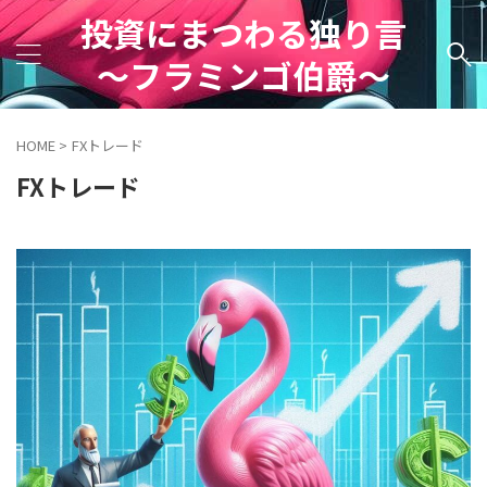
投資にまつわる独り言
～フラミンゴ伯爵～
HOME
>
FXトレード
FXトレード