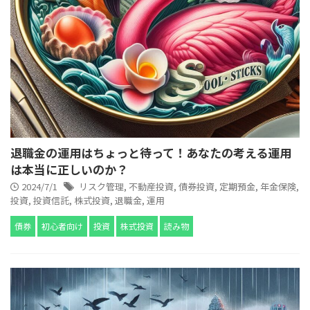
退職金の運用はちょっと待って！あなたの考える運用
は本当に正しいのか？
2024/7/1
リスク管理
,
不動産投資
,
債券投資
,
定期預金
,
年金保険
,
投資
,
投資信託
,
株式投資
,
退職金
,
運用
債券
初心者向け
投資
株式投資
読み物