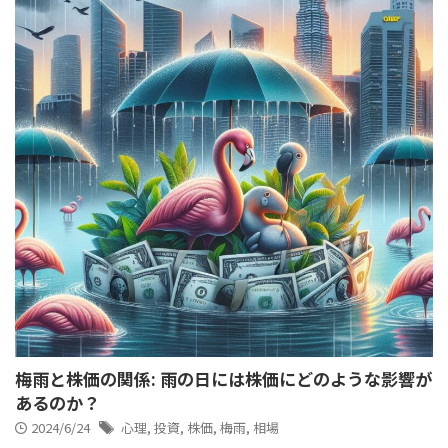
梅雨と株価の関係: 雨の日には株価にどのような影響が
あるのか？
2024/6/24
心理
,
投資
,
株価
,
梅雨
,
相場