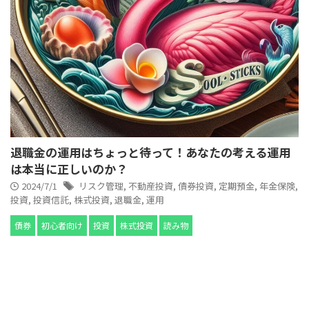
退職金の運用はちょっと待って！あなたの考える運用
は本当に正しいのか？
2024/7/1
リスク管理
,
不動産投資
,
債券投資
,
定期預金
,
年金保険
,
投資
,
投資信託
,
株式投資
,
退職金
,
運用
債券
初心者向け
投資
株式投資
読み物