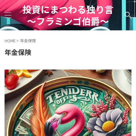
投資にまつわる独り言
～フラミンゴ伯爵～
HOME
>
年金保険
年金保険