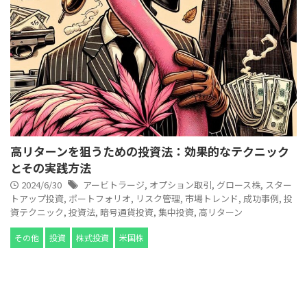
高リターンを狙うための投資法：効果的なテクニック
とその実践方法
2024/6/30
アービトラージ
,
オプション取引
,
グロース株
,
スター
トアップ投資
,
ポートフォリオ
,
リスク管理
,
市場トレンド
,
成功事例
,
投
資テクニック
,
投資法
,
暗号通貨投資
,
集中投資
,
高リターン
その他
投資
株式投資
米国株