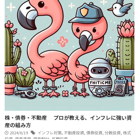
株・債券・不動産 プロが教える、インフレに強い資
産の組み方
2024/6/19
インフレ対策
,
不動産投資
,
債券投資
,
分散投資
,
株式
投資
,
資産運用
,
資産配分
,
長期投資