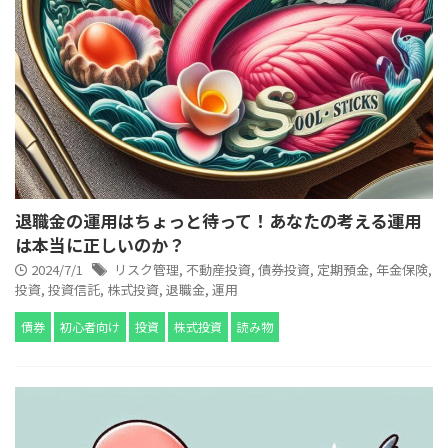
退職金の運用はちょっと待って！あなたの考える運用
は本当に正しいのか？
2024/7/1
リスク管理
,
不動産投資
,
債券投資
,
定期預金
,
年金保険
,
投資
,
投資信託
,
株式投資
,
退職金
,
運用
債券
初心者向け
投資
株式投資
読み物