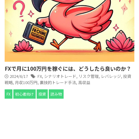
FXで月に100万円を稼ぐには、どうしたら良いのか？
2024/6/17
FX
,
シナリオトレード
,
リスク管理
,
レバレッジ
,
投資
戦略
,
月収100万円
,
裏技的トレード手法
,
高収益
FX
初心者向け
投資
読み物