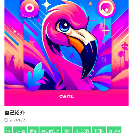
自己紹介
2024/6/23
FX
その他
債券
初心者向け
投資
株式投資
米国株
読み物