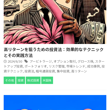
高リターンを狙うための投資法：効果的なテクニック
とその実践方法
2024/6/30
アービトラージ
,
オプション取引
,
グロース株
,
スター
トアップ投資
,
ポートフォリオ
,
リスク管理
,
市場トレンド
,
成功事例
,
投
資テクニック
,
投資法
,
暗号通貨投資
,
集中投資
,
高リターン
その他
投資
株式投資
米国株