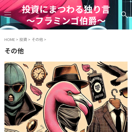
投資にまつわる独り言
～フラミンゴ伯爵～
HOME
>
投資
>
その他
>
その他