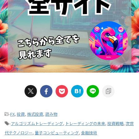
-
FX
,
投資
,
株式投資
,
読み物
-
アルゴリズムトレーディング
,
トレーディングの未来
,
投資戦略
,
次世
代テクノロジー
,
量子コンピューティング
,
金融技術