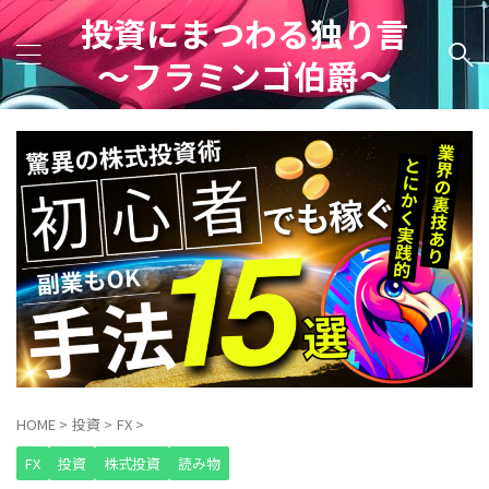
投資にまつわる独り言
～フラミンゴ伯爵～
HOME
>
投資
>
FX
>
FX
投資
株式投資
読み物