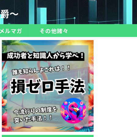
伯爵～
メルマガ
その他諸々