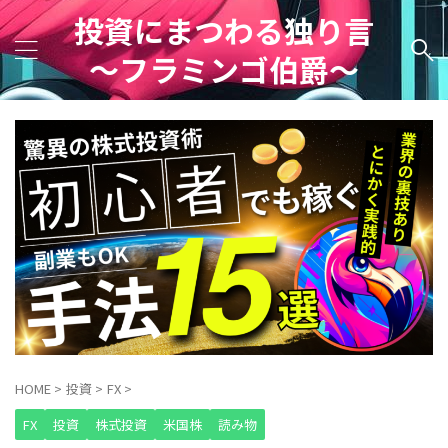
投資にまつわる独り言
～フラミンゴ伯爵～
HOME
>
投資
>
FX
>
FX
投資
株式投資
米国株
読み物