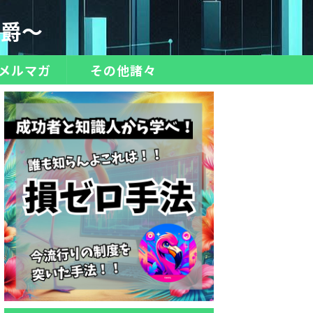
伯爵～
メルマガ
その他諸々