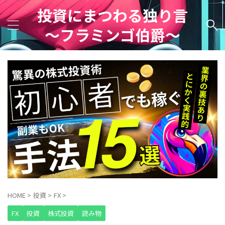
投資にまつわる独り言
～フラミンゴ伯爵～
HOME
>
投資
>
FX
>
FX
投資
株式投資
読み物