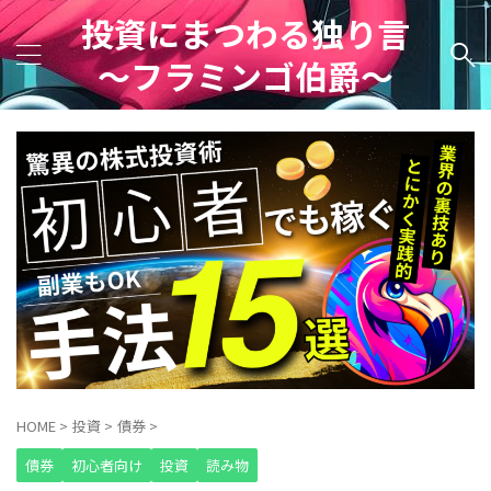
投資にまつわる独り言
～フラミンゴ伯爵～
HOME
>
投資
>
債券
>
債券
初心者向け
投資
読み物