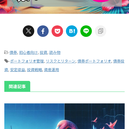
-
債券
,
初心者向け
,
投資
,
読み物
-
ポートフォリオ管理
,
リスクとリターン
,
債券ポートフォリオ
,
債券投
資
,
安定収益
,
投資戦略
,
資産運用
関連記事